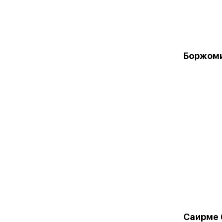
Боржоми
Саирме б