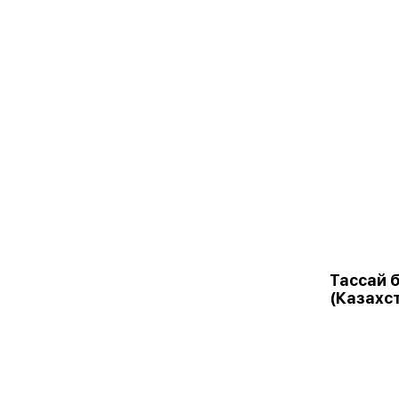
Тассай б
(Казахс