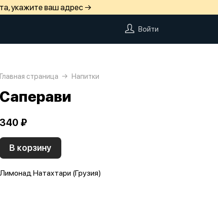
та, укажите ваш адрес →
Войти
Главная страница
Напитки
Саперави
340 ₽
В корзину
Лимонад Натахтари (Грузия)