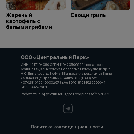
Жареный
Овощи гриль
картофель с
белыми грибами
ООО «Центральный Парк»
ИНН 4217194060 ОГРН 1194205009954 юр. адрес:
654007, РФ, Кемеровская область, г. Новокузнецк, пр-т
Н.С. Ермакова, д. 1, офис 1 Банковские реквизиты: Банк:
Филиал «Центральный» Банка ВТБ (ПАО) р/с:
40702810100400002973 к/с: 30101810145250000411
БИК: 044525411
Работает на эффективном ядре
Foodpicásso
ver. 3.2
Политика конфиденциальности