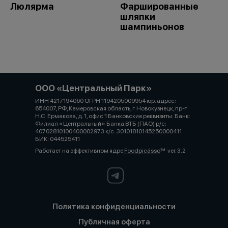
Люлярма
Фаршированные
шляпки
шампиньонов
ООО «Центральный Парк»
ИНН 4217194060 ОГРН 1194205009954 юр. адрес:
654007, РФ, Кемеровская область, г. Новокузнецк, пр-т
Н.С. Ермакова, д. 1, офис 1 Банковские реквизиты: Банк:
Филиал «Центральный» Банка ВТБ (ПАО) р/с:
40702810100400002973 к/с: 30101810145250000411
БИК: 044525411
Работает на эффективном ядре
Foodpicásso
ver. 3.2
Политика конфиденциальности
Публичная оферта