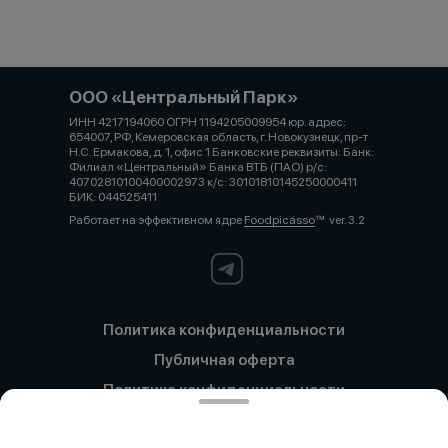
ООО «Центральный Парк»
ИНН 4217194060 ОГРН 1194205009954 юр. адрес:
654007, РФ, Кемеровская область, г. Новокузнецк, пр-т
Н.С. Ермакова, д. 1, офис 1 Банковские реквизиты: Банк:
Филиал «Центральный» Банка ВТБ (ПАО) р/с:
40702810100400002973 к/с: 30101810145250000411
БИК: 044525411
Работает на эффективном ядре
Foodpicásso
ver. 3.2
Политика конфиденциальности
Публичная оферта
Политика конфиденциальности
Новокузнецк
Политика конфиденциальности