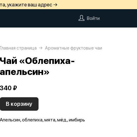
та, укажите ваш адрес →
Войти
Главная страница
Ароматные фруктовые чаи
Чай «Облепиха-
апельсин»
340 ₽
В корзину
Апельсин, облепиха, мята, мёд, имбирь