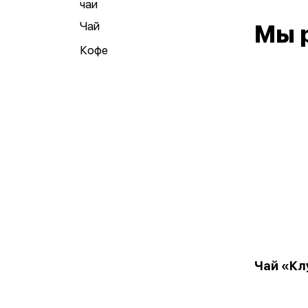
чаи
Чай
Мы 
Кофе
Чай «Кл