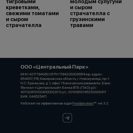
тигровыми
молодым сулугуни
креветками,
и сыром
свежими томатами
страчателла с
и сыром
грузинскими
страчателла
травами
ООО «Центральный Парк»
ИНН 4217194060 ОГРН 1194205009954 юр. адрес:
654007, РФ, Кемеровская область, г. Новокузнецк, пр-т
Н.С. Ермакова, д. 1, офис 1 Банковские реквизиты: Банк:
Филиал «Центральный» Банка ВТБ (ПАО) р/с:
40702810100400002973 к/с: 30101810145250000411
БИК: 044525411
Работает на эффективном ядре
Foodpicásso
ver. 3.2